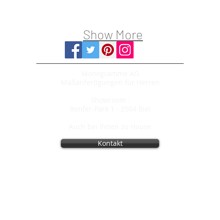
Show More
Monogramme AG
Maßanfertigungen für Herren
Showroom :
Renfer-Park 1 -
2504 Biel
Puis-je vous aider ?
Auch bei Ihnen zu Hause
Kontakt
Copyright 2010 Monogramme AG
Monogramme 10 Jahre
2009 - 2019
Werden Sie bald heiraten?
Dann ist unser Sonderheft Hochzeit genau das
Richtige für Sie!