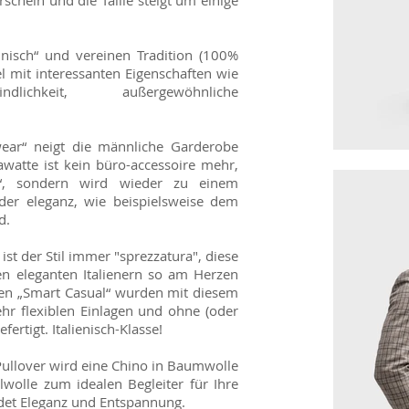
hein und die Taille steigt um einige
hnisch“ und vereinen Tradition (100%
 mit interessanten Eigenschaften wie
indlichkeit, außergewöhnliche
wear“ neigt die männliche Garderobe
awatte ist kein büro-accessoire mehr,
“, sondern wird wieder zu einem
 der eleganz, wie beispielsweise dem
d.
ist der Stil immer "sprezzatura", diese
en eleganten Italienern so am Herzen
cken „Smart Casual“ wurden mit diesem
hr flexiblen Einlagen und ohne (oder
fertigt. Italienisch-Klasse!
Pullover wird eine Chino in Baumwolle
lwolle zum idealen Begleiter für Ihre
ndet Eleganz und Entspannung.