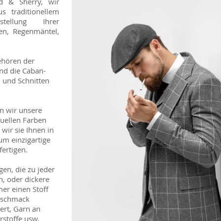
d & Sherry, wir
s traditionellem
ellung Ihrer
en, Regenmäntel,
ehören der
nd die Caban-
n und Schnitten
n wir unsere
tuellen Farben
wir sie Ihnen in
um einzigartige
ertigen.
gen, die zu jeder
, oder dickere
mer einen Stoff
Geschmack
iert, Garn an
rstoffe usw.