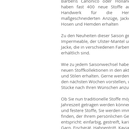
Barberis Canonico oder Hollan
haben fast 400 neue Stoffe au
Handwerk für die Herst
maßgeschneiderten Anzüge, Jack
Hosen und Hemden erhalten
Zu den Neuheiten dieser Saison g
Impermeable, der Ulster-Mantel u
Jacke, die in verschiedenen Farbe
erhältlich sind.
Wie zu jedem Saisonwechsel habe
neuen Stoffkollektionen in den ak
und Stilen erhalten. Gerne werden 
den nächsten Wochen vorstellen, 
Stücke nach Ihren Wünschen anzuf
Ob Sie nun traditionelle Stoffe mö
Jahreszeit getragen werden können
und festere Stoffe, Sie werden im
finden, der Ihrem persönlichen 
entspricht: einfarbig, gestreift, kar
Garn, Fischgrät, Hahnentritt, Kavia