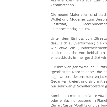
Abnäher kommen wieder zum Vorsc
Zentimeter an.
Die neuen Materialien sind „tec
Wolle) und Moderne, zum Beispiel
Elastizität, Fleckenunempf
Faltenbeständigkeit usw.
Unter dem Einfluss von „Street
dazu, sich zu „verformen“; die kr
wie etwa ein „uniformelement
stilelement, das von liebhabern
einstecktuch, immer geschätzt wir
Für Ihre weniger formellen Outfits 
"gearbeitete Nonchalance", die d
liegt. Unsere dekonstruierten Ja
Gedanken kreiert und sind mit se
nur sehr wenig) Schulterpolstern ge
Kombiniert mit einem Dolce Vita 
oder einfach unpassend in Flanel
„Smart Casual“-Outfits und verbi