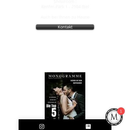
Showroom :
Renfer-Park 1 -
2504 Biel
Auch bei Ihnen zu Hause
Kontakt
Copyright 2010 Monogramme AG
Monogramme 10 Jahre
2009 - 2019
Werden Sie bald heiraten?
Dann ist unser Sonderheft Hochzeit genau das
Richtige für Sie!
1