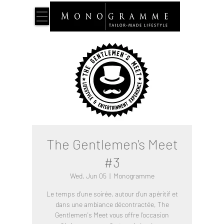
The Gentlemen's Meet
#3
Wed, Jun 05
  |  
Monogramme
Le temps d’une soirée, autour d’un apéritif et
dans une ambiance décontractée, The
Gentlemen's Meet vous offre l’occasion