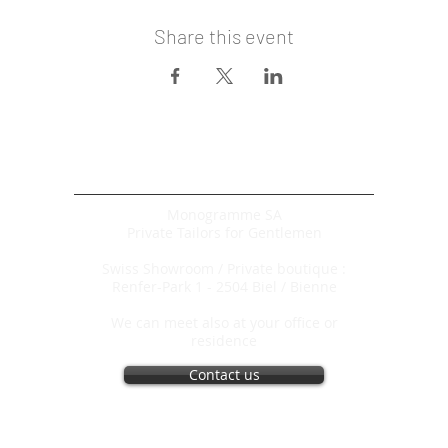
Share this event
Monogramme SA
Private Tailors for Gentlemen
Swiss
Showroom / Private boutique :
Renfer-Park 1 -
2504 Biel / Bienne
We can meet also at your office or
residence
Contact us
Copyright 2009 Monogramme SA
10 years Monogramme /
2009 - 2019