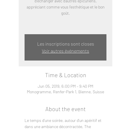
d’échanger avec d’autres épicuriens,
appréciant comme vous l’esthétique et le bon
goût.
Les inscriptions sont closes
Voir autres événements
Time & Location
Jun 05, 2019, 6:00 PM – 9:40 PM
Monogramme, Renfer-Park 1, Bienne, Suisse
About the event
Le temps d’une soirée, autour d’un apéritif et 
dans une ambiance décontractée, The 