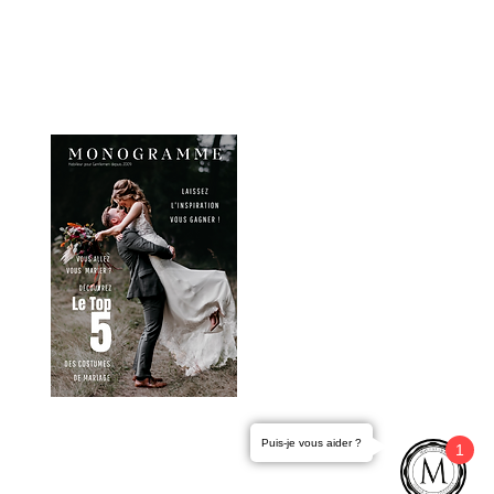
r ?
iage
us !
Puis-je vous aider ?
1