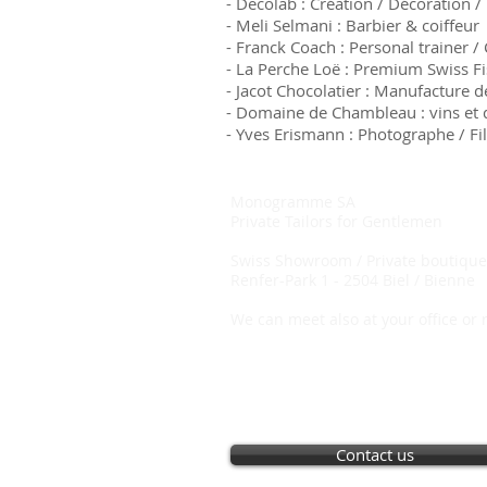
- Decolab : Création / Décoration 
- Meli Selmani : Barbier & coiffeur
- Franck Coach : Personal trainer /
- La Perche Loë : Premium Swiss Fi
- Jacot Chocolatier : Manufacture d
- Domaine de Chambleau : vins et 
- Yves Erismann : Photographe / F
Monogramme SA
Private Tailors for Gentlemen
Swiss
Showroom / Private boutique
Renfer-Park 1 -
2504 Biel / Bienne
We can meet also at your office or
Contact us
Copyright 2009 Monogramme SA