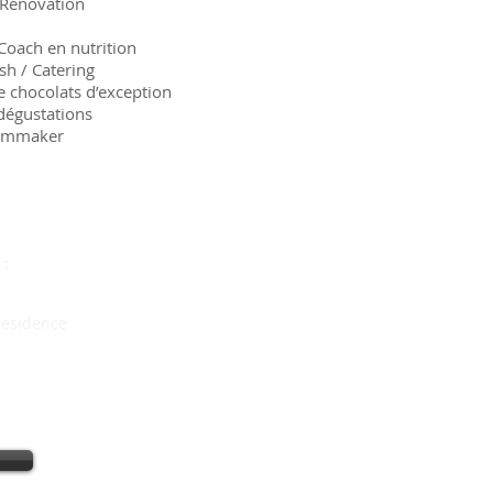
/ Rénovation
 Coach en nutrition
sh / Catering
e chocolats d’exception
dégustations
ilmmaker
Vous allez vous marie
Notre dossier spécial mar
 :
est fait pour vo
 residence