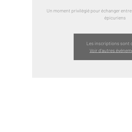
Un moment privilégié pour échanger entre
épicuriens
Les inscriptions sont 
Voir d'autres événem