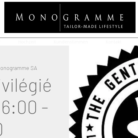
r
Hochzeit
Kundenstimmen
Kontakt
 Monogramme SA
vilégié
16:00 -
0