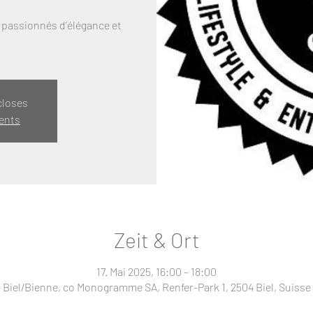
 passionnés d’élégance et
closes
ents
Zeit & Ort
17. Mai 2025, 16:00 – 18:00
Biel/Bienne, co Monogramme SA, Renfer-Park 1, 2504 Biel, Suisse