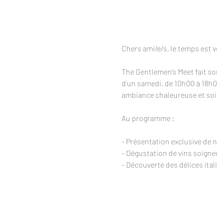
Chers ami/e/s, le temps est v
The Gentlemen’s Meet fait son
d’un samedi, de 10h00 à 18h00
ambiance chaleureuse et so
Au programme :
- Présentation exclusive de 
- Dégustation de vins soigne
- Découverte des délices ital