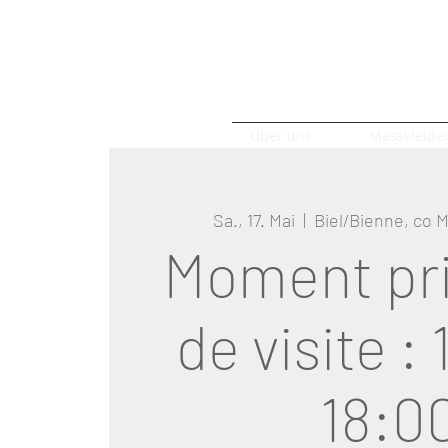
Uber uns
Masskleide
Sa., 17. Mai
  |  
Biel/Bienne, co
Moment pri
de visite : 
18:0